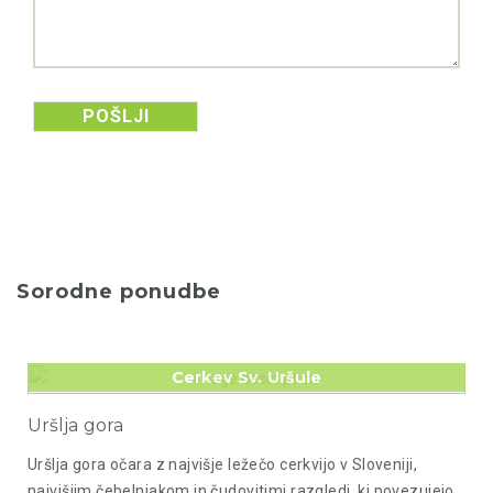
POŠLJI
Sorodne ponudbe
Cerkev Sv. Uršule
Uršlja gora
Uršlja gora očara z najvišje ležečo cerkvijo v Sloveniji,
najvišjim čebelnjakom in čudovitimi razgledi, ki povezujejo