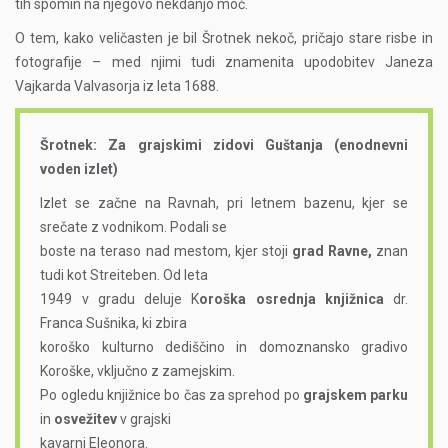
tih spomin na njegovo nekdanjo moč.
O tem, kako veličasten je bil Šrotnek nekoč, pričajo stare risbe in
fotografije – med njimi tudi znamenita upodobitev Janeza
Vajkarda Valvasorja iz leta 1688.
Šrotnek: Za grajskimi zidovi Guštanja (enodnevni
voden izlet)
Izlet se začne na Ravnah, pri letnem bazenu, kjer se
srečate z vodnikom. Podali se
boste na teraso nad mestom, kjer stoji
grad Ravne,
znan
tudi kot Streiteben. Od leta
1949 v gradu deluje K
oroška osrednja knjižnica
dr.
Franca Sušnika, ki zbira
koroško kulturno dediščino in domoznansko gradivo
Koroške, vključno z zamejskim.
Po ogledu knjižnice bo čas za sprehod po
grajskem parku
in
osvežitev
v grajski
kavarni Eleonora.