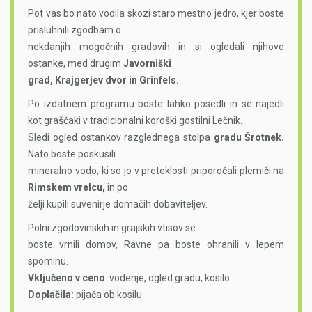
Pot vas bo nato vodila skozi staro mestno jedro, kjer boste
prisluhnili zgodbam o
nekdanjih mogočnih gradovih in si ogledali njihove
ostanke, med drugim
Javorniški
grad, Krajgerjev dvor in Grinfels.
Po izdatnem programu boste lahko posedli in se najedli
kot graščaki v tradicionalni koroški gostilni Lečnik.
Sledi ogled ostankov razglednega stolpa
gradu Šrotnek.
Nato boste poskusili
mineralno vodo, ki so jo v preteklosti priporočali plemiči na
Rimskem vrelcu,
in po
želji kupili suvenirje domačih dobaviteljev.
Polni zgodovinskih in grajskih vtisov se
boste vrnili domov, Ravne pa boste ohranili v lepem
spominu.
Vključeno v ceno
: vodenje, ogled gradu, kosilo
Doplačila:
pijača ob kosilu