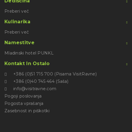
Dediščina
Preberi več
Kulinarika
Preberi več
Namestitve
Mladinski hotel PUNKL
Kontakt In Ostalo
+386 (0)51 715 700 (Pisarna VisitRavne)
+386 (0)40 745 464 (Saša)
info@visitravne.com
Pogoji poslovanja
Pogosta vprašanja
Zasebnost in piškotki