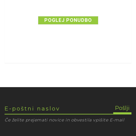
POGLEJ PONUDBO
Če želite prejemati novice in obvestila vpišite E-mail