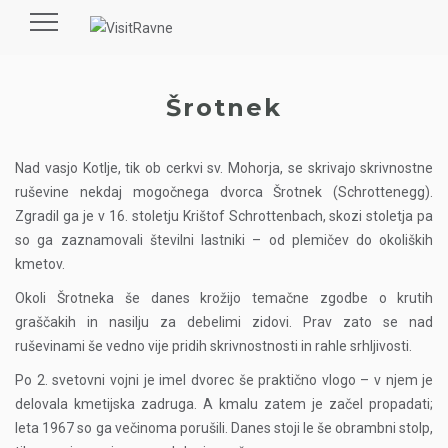
Toggle
navigation
Šrotnek
Nad vasjo Kotlje, tik ob cerkvi sv. Mohorja, se skrivajo skrivnostne
ruševine nekdaj mogočnega dvorca Šrotnek (Schrottenegg).
Zgradil ga je v 16. stoletju Krištof Schrottenbach, skozi stoletja pa
so ga zaznamovali številni lastniki – od plemičev do okoliških
kmetov.
Okoli Šrotneka še danes krožijo temačne zgodbe o krutih
graščakih in nasilju za debelimi zidovi. Prav zato se nad
ruševinami še vedno vije pridih skrivnostnosti in rahle srhljivosti.
Po 2. svetovni vojni je imel dvorec še praktično vlogo – v njem je
delovala kmetijska zadruga. A kmalu zatem je začel propadati;
leta 1967 so ga večinoma porušili. Danes stoji le še obrambni stolp,